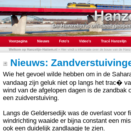
Voorpagina
Nieuws
Foto's
Video's
Tracé Hanzelijn
Welkom op Hanzelijn-Hattem.nl
» Hier vindt u informatie over de bouw van de Hanzel
Nieuws: Zandverstuivinge
Wie het gevoel wilde hebben om in de Sahara
vandaag zijn geluk niet op langs het trac� va
wind van de afgelopen dagen is de zandbak 
een zuidverstuiving.
Langs de Geldersedijk was de overlast voor fi
windrichting waaide er bijna constant een mi
ook een duidelijk zandlaagje te zien.