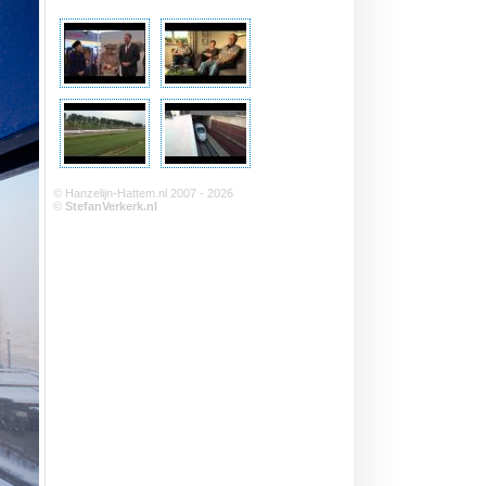
© Hanzelijn-Hattem.nl 2007 - 2026
©
StefanVerkerk.nl