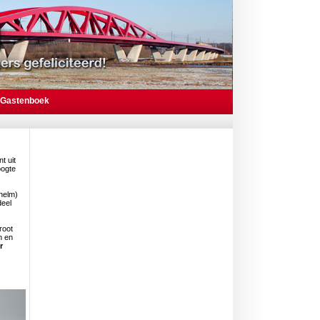
Gastenboek
t uit
oogte
 helm)
deel
root
n en
r