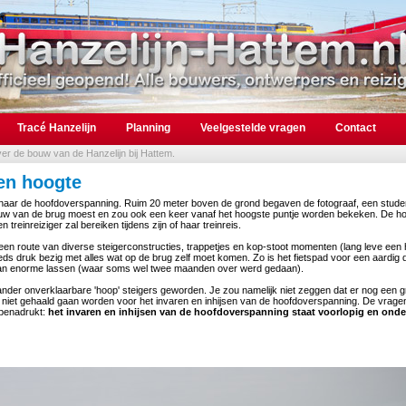
Tracé Hanzelijn
Planning
Veelgestelde vragen
Contact
over de bouw van de Hanzelijn bij Hattem.
en hoogte
 naar de hoofdoverspanning. Ruim 20 meter boven de grond begaven de fotograaf, een studen
uw van de brug moest en zou ook een keer vanaf het hoogste puntje worden bekeken. De h
reinreiziger zal bereiken tijdens zijn of haar treinreis.
een route van diverse steigerconstructies, trappetjes en kop-stoot momenten (lang leve een
s druk bezig met alles wat op de brug zelf moet komen. Zo is het fietspad voor een aardig 
 aan enorme lassen (waar soms wel twee maanden over werd gedaan).
ander onverklaarbare 'hoop' steigers geworden. Je zou namelijk niet zeggen dat er nog een g
il niet gehaald gaan worden voor het invaren en inhijsen van de hoofdoverspanning. De vrage
 benadrukt:
het invaren en inhijsen van de hoofdoverspanning staat voorlopig en onde