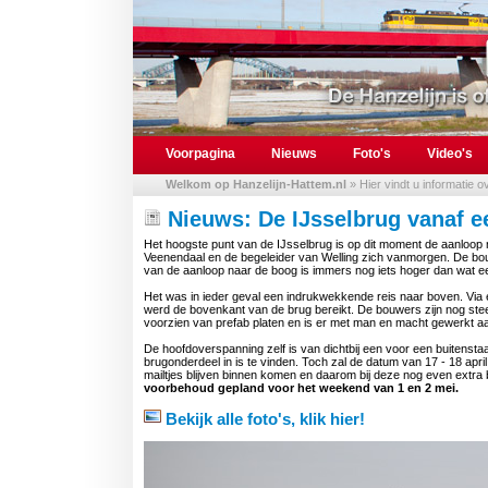
Voorpagina
Nieuws
Foto's
Video's
Welkom op Hanzelijn-Hattem.nl
» Hier vindt u informatie 
Nieuws: De IJsselbrug vanaf e
Het hoogste punt van de IJsselbrug is op dit moment de aanloop
Veenendaal en de begeleider van Welling zich vanmorgen. De bo
van de aanloop naar de boog is immers nog iets hoger dan wat een t
Het was in ieder geval een indrukwekkende reis naar boven. Via 
werd de bovenkant van de brug bereikt. De bouwers zijn nog steed
voorzien van prefab platen en is er met man en macht gewerkt
De hoofdoverspanning zelf is van dichtbij een voor een buitensta
brugonderdeel in is te vinden. Toch zal de datum van 17 - 18 apr
mailtjes blijven binnen komen en daarom bij deze nog even extra
voorbehoud gepland voor het weekend van 1 en 2 mei.
Bekijk alle foto's, klik hier!