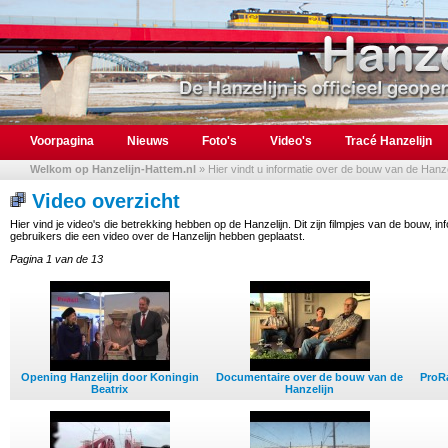
Voorpagina
Nieuws
Foto's
Video's
Tracé Hanzelijn
Welkom op Hanzelijn-Hattem.nl
» Hier vindt u informatie over de bouw van de Hanzel
Video overzicht
Hier vind je video's die betrekking hebben op de Hanzelijn. Dit zijn filmpjes van de bouw, 
gebruikers die een video over de Hanzelijn hebben geplaatst.
Pagina 1 van de 13
Opening Hanzelijn door Koningin
Documentaire over de bouw van de
ProRa
Beatrix
Hanzelijn