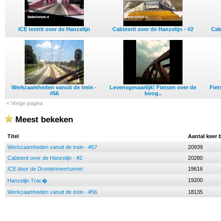
ICE testrit over de Hanzelijn
Cabinerit over de Hanzelijn - #2
Cab
Werkzaamheden vanuit de trein -
Levensgevaarlijk! Fietsen over de
Fiet
#56
boog..
« Vorige pagina
Meest bekeken
Titel
Aantal keer 
Werkzaamheden vanuit de trein - #57
20939
Cabinerit over de Hanzelijn - #2
20280
ICE door de Drontermeertunnel
19616
19200
Hanzelijn Trac�
Werkzaamheden vanuit de trein - #56
18135