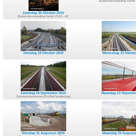
Buitendienststelling herfst
Zaterdag 30 Oktober 2010
Buitendienststelling herfst 2010 - #2
Dinsdag 19 Oktober 2010
Woensdag 13 Oktobe
Zaterdag 18 September 2010
Maandag 13 Septemb
Drontermeertunnel (ProRail familiedag)
Dinsdag 31 Augustus 2010
Maandag 23 Augustu