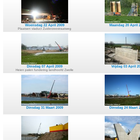
Woensdag 22 April 2009
Maandag 20 April 
Plaatsen viaduct Zuiderzeestraatweg
Dinsdag 07 April 2009
Vrijdag 03 April 2
Heien palen fundering landhoofd Zwolle
Dinsdag 31 Maart 2009
Dinsdag 24 Maart 