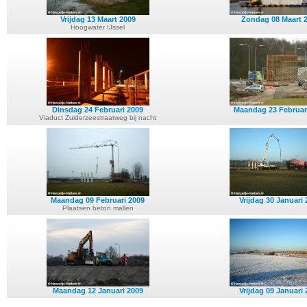
Vrijdag 13 Maart 2009
Zondag 08 Maart 
Hoogwater IJssel
Dinsdag 24 Februari 2009
Maandag 23 Februar
Viaduct Zuiderzeestraatweg bij nacht
Maandag 09 Februari 2009
Vrijdag 30 Januari
Plaatsen beton mallen
Maandag 12 Januari 2009
Vrijdag 09 Januari