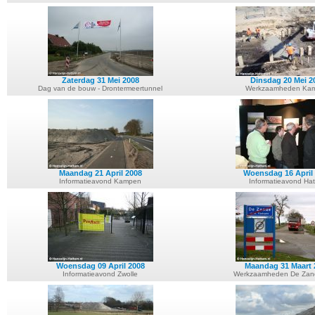
Zaterdag 31 Mei 2008
Dinsdag 20 Mei 2
Dag van de bouw - Drontermeertunnel
Werkzaamheden Ka
Maandag 21 April 2008
Woensdag 16 April
Informatieavond Kampen
Informatieavond Ha
Woensdag 09 April 2008
Maandag 31 Maart 
Informatieavond Zwolle
Werkzaamheden De Zan