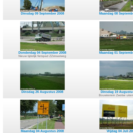
Dinsdag 09 September 2008
Maandag 08 Septemb
Donderdag 04 September 2008
Maandag 01 Septemb
Nieuw tijdelijk fietspad ZZstraatweg
Dinsdag 26 Augustus 2008
Dinsdag 19 Augustu
Bouwterrein Zwolse uite
Maandag 04 Augustus 2008
Vrijdag 04 Juli 2