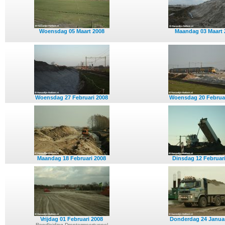
Woensdag 05 Maart 2008
Maandag 03 Maart 
Woensdag 27 Februari 2008
Woensdag 20 Februar
Maandag 18 Februari 2008
Dinsdag 12 Februar
Vrijdag 01 Februari 2008
Donderdag 24 Januar
Rondleiding Drontermeertunnel