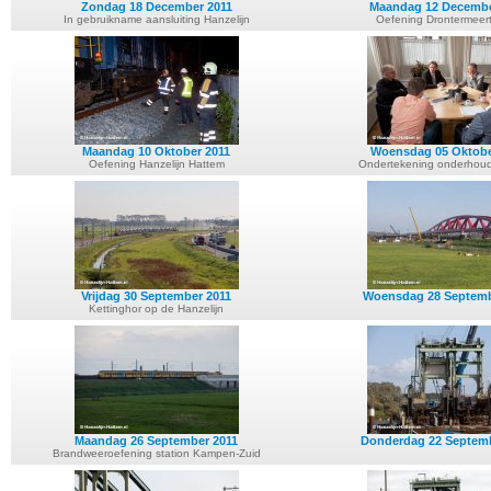
Zondag 18 December 2011
Maandag 12 Decembe
In gebruikname aansluiting Hanzelijn
Oefening Drontermeer
Maandag 10 Oktober 2011
Woensdag 05 Oktobe
Oefening Hanzelijn Hattem
Ondertekening onderhoud
Vrijdag 30 September 2011
Woensdag 28 Septemb
Kettinghor op de Hanzelijn
Maandag 26 September 2011
Donderdag 22 Septem
Brandweeroefening station Kampen-Zuid