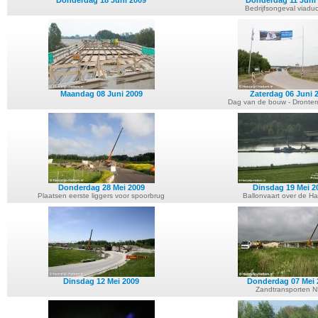
Donderdag 18 Juni 2009
Donderdag 11 Juni
Bedrijfsongeval viadu
Maandag 08 Juni 2009
Zaterdag 06 Juni 
Dag van de bouw - Dronter
Donderdag 28 Mei 2009
Dinsdag 19 Mei 2
Plaatsen eerste liggers voor spoorbrug
Ballonvaart over de Ha
Dinsdag 12 Mei 2009
Donderdag 07 Mei 
Zandtransporten 