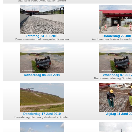
Startsein verbouwing station Zwolle
Zaterdag 24 Juli 2010
Donderdag 22 Juli
Drontermeertunnel - omgeving Kampen
Aanbrengen laatste betonvlo
Donderdag 08 Juli 2010
Woensdag 07 Juli 
Brandweeroefening Dronte
Donderdag 17 Juni 2010
Vrijdag 11 Juni 2
Bewatering planten geluidswal - Dronten