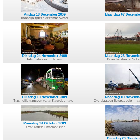
Vrijdag 18 December 2009
Maandag 07 Decembe
Hanzelijn tijdens decemberwinter
Dinsdag 24 November 2009
Maandag 23 Novembe
Informatieavond Hattem
Bouw fietstunnel Schel
Dinsdag 10 November 2009
Maandag 09 Novembe
'Nachtelijk' transport vanaf Katwolderhaven
Overplaatsen fietspaddelen naar
Maandag 26 Oktober 2009
Eerste liggers Hattemse zijde
Dinsdag 20 Oktober