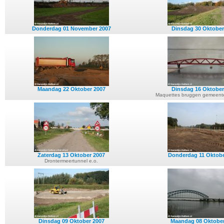
Donderdag 01 November 2007
Dinsdag 30 Oktober
Maandag 22 Oktober 2007
Dinsdag 16 Oktober
Maquettes bruggen gemeent
Zaterdag 13 Oktober 2007
Donderdag 11 Oktobe
Drontermeertunnel e.o.
Dinsdag 09 Oktober 2007
Maandag 08 Oktober