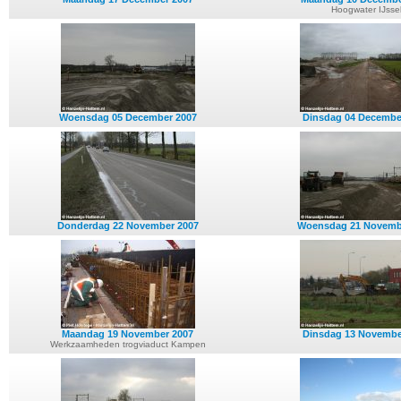
Hoogwater IJsse
Woensdag 05 December 2007
Dinsdag 04 Decembe
Donderdag 22 November 2007
Woensdag 21 Novemb
Maandag 19 November 2007
Dinsdag 13 Novembe
Werkzaamheden trogviaduct Kampen