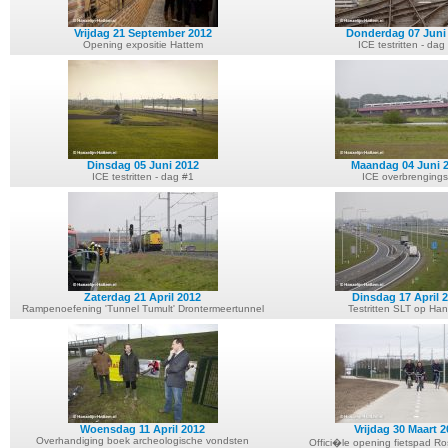
Vrijdag 21 September 2012
Donderdag 07 Juni
Opening expositie Hattem
ICE testritten - dag
Dinsdag 05 Juni 2012
Maandag 04 Juni 
ICE testritten - dag #1
ICE overbrengingsr
Zaterdag 21 April 2012
Dinsdag 17 April 
Rampenoefening 'Tunnel Tumult' Drontermeertunnel
Testritten SLT op Han
Woensdag 11 April 2012
Vrijdag 30 Maart 
Overhandiging boek archeologische vondsten
Offici�le opening fietspad 