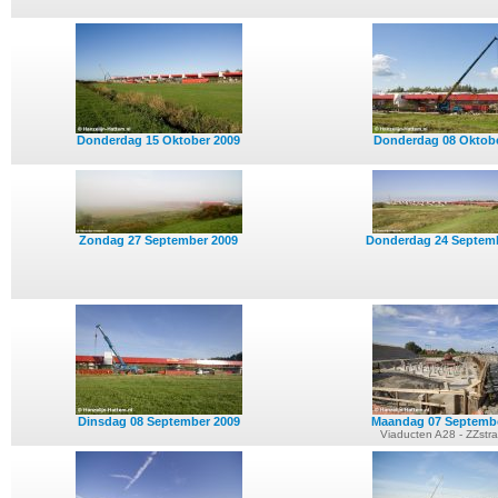
Donderdag 15 Oktober 2009
Donderdag 08 Oktobe
Zondag 27 September 2009
Donderdag 24 Septem
Dinsdag 08 September 2009
Maandag 07 Septemb
Viaducten A28 - ZZstr