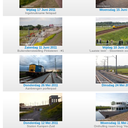
Vrijdag 17 Juni 2011
Woensdag 15 Juni 
Ingebruikname fietspad
Zaterdag 11 Juni 2011
Vrijdag 10 Juni 2
Buitendienststelling Pinksteren - #1
'Laatste trein' - Stoomtrein 
Donderdag 26 Mei 2011
Dinsdag 24 Mei 2
Aanbrengen porfierpad
Donderdag 12 Mei 2011
Woensdag 11 Mei 
Station Kampen-Zuid
Onthulling naam brug 'H