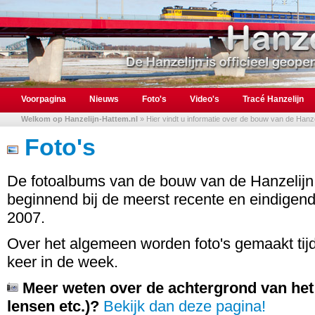
Voorpagina
Nieuws
Foto's
Video's
Tracé Hanzelijn
Welkom op Hanzelijn-Hattem.nl
» Hier vindt u informatie over de bouw van de Hanzel
Foto's
De fotoalbums van de bouw van de Hanzelijn 
beginnend bij de meerst recente en eindigend
2007.
Over het algemeen worden foto's gemaakt tij
keer in de week.
Meer weten over de achtergrond van het
lensen etc.)?
Bekijk dan deze pagina!