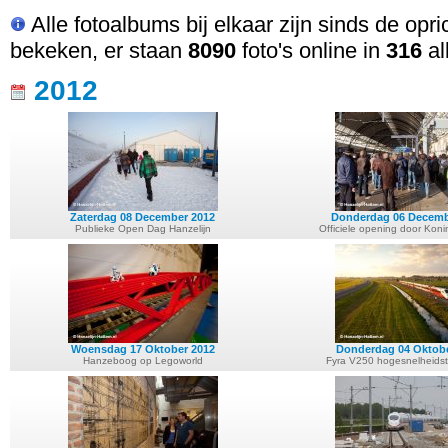
Alle fotoalbums bij elkaar zijn sinds de opr
bekeken, er staan
8090
foto's online in
316
al
2012
Zaterdag 08 December 2012
Donderdag 06 Decemb
Publieke Open Dag Hanzelijn
Officiele opening door Koni
Woensdag 17 Oktober 2012
Donderdag 04 Oktobe
Hanzeboog op Legoworld
Fyra V250 hogesnelheidstre