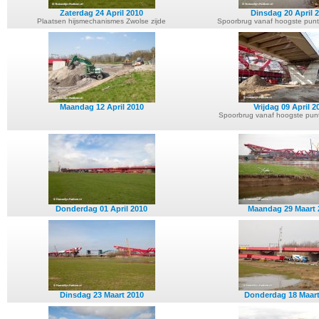
Zaterdag 24 April 2010
Dinsdag 20 April 
Plaatsen hijsmechanismes Zwolse zijde
Spoorbrug vanaf hoogste punt 
Maandag 12 April 2010
Vrijdag 09 April 2
Spoorbrug vanaf hoogste punt 
Donderdag 01 April 2010
Maandag 29 Maart 
Dinsdag 23 Maart 2010
Donderdag 18 Maart