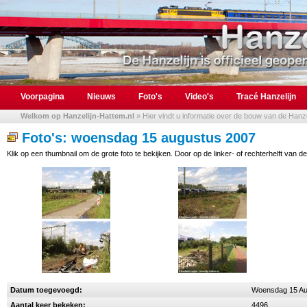
Voorpagina
Nieuws
Foto's
Video's
Tracé Hanzelijn
Welkom op Hanzelijn-Hattem.nl
» Hier vindt u informatie over de bouw van de Hanzel
Foto's: woensdag 15 augustus 2007
Klik op een thumbnail om de grote foto te bekijken. Door op de linker- of rechterhelft van de
Datum toegevoegd:
Woensdag 15 Au
Aantal keer bekeken:
4496