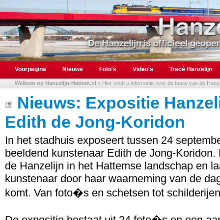
Voorpagina
Nieuws
Foto's
Video's
Tracé Hanzelijn
Welkom op Hanzelijn-Hattem.nl
» Hier vindt u informatie over de bouw van de Hanzel
Nieuws: Expositie Hanzel
Edith de Jong-Koridon
In het stadhuis exposeert tussen 24 septem
beeldend kunstenaar Edith de Jong-Koridon. D
de Hanzelijn in het Hattemse landschap en la
kunstenaar door haar waarneming van de dag
komt. Van foto�s en schetsen tot schilderijen
De expositie bestaat uit 24 foto�s en een a