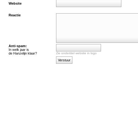
Website
Reactie
Anti-spam:
In welk jaar is
de Hanzelijn klaar?
Zie ondertitel website in logo