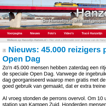
Voorpagina
Nieuws
Foto's
Video's
Tracé Hanzelijn
Welkom op Hanzelijn-Hattem.nl
» Hier vindt u informatie over de bouw van de Hanzel
Nieuws: 45.000 reizigers 
Open Dag
Zo'n 45.000 mensen hebben zaterdag een ritj
de speciale Open Dag. Vanwege de ingebrui
dag georganiseerd waarop men gratis met de 
goed gebruik van gemaakt, dat er extra trein
Al vroeg stonden de perrons overvol. Om 10 u
station van Kampen Zuid. Honderden mensen s