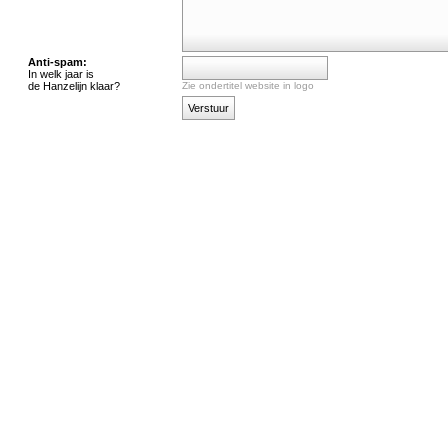
Anti-spam:
In welk jaar is
de Hanzelijn klaar?
Zie ondertitel website in logo