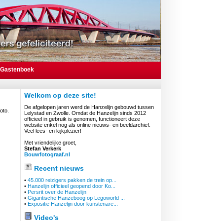
Gastenboek
Welkom op deze site!
De afgelopen jaren werd de Hanzelijn gebouwd tussen
oto.
Lelystad en Zwolle. Omdat de Hanzelijn sinds 2012
officieel in gebruik is genomen, functioneert deze
website enkel nog als online nieuws- en beeldarchief.
Veel lees- en kijkplezier!
Met vriendelijke groet,
Stefan Verkerk
Bouwfotograaf.nl
Recent nieuws
•
45.000 reizigers pakken de trein op...
•
Hanzelijn officieel geopend door Ko...
•
Persrit over de Hanzelijn
•
Gigantische Hanzeboog op Legoworld ...
•
Expositie Hanzelijn door kunstenare...
Video's