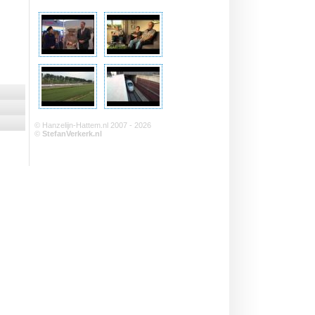
© Hanzelijn-Hattem.nl 2007 - 2026
©
StefanVerkerk.nl