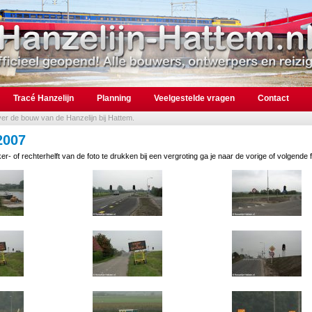
Tracé Hanzelijn
Planning
Veelgestelde vragen
Contact
over de bouw van de Hanzelijn bij Hattem.
2007
er- of rechterhelft van de foto te drukken bij een vergroting ga je naar de vorige of volgende f