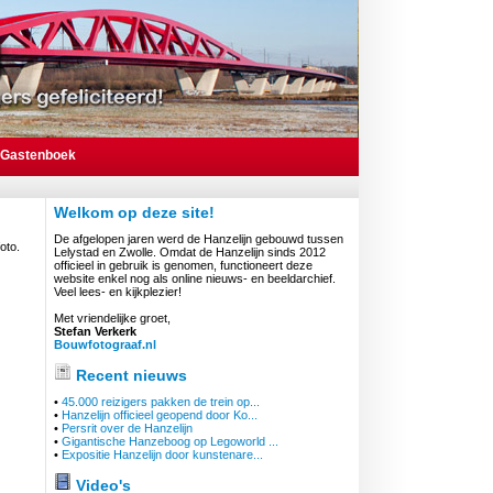
Gastenboek
Welkom op deze site!
De afgelopen jaren werd de Hanzelijn gebouwd tussen
oto.
Lelystad en Zwolle. Omdat de Hanzelijn sinds 2012
officieel in gebruik is genomen, functioneert deze
website enkel nog als online nieuws- en beeldarchief.
Veel lees- en kijkplezier!
Met vriendelijke groet,
Stefan Verkerk
Bouwfotograaf.nl
Recent nieuws
•
45.000 reizigers pakken de trein op...
•
Hanzelijn officieel geopend door Ko...
•
Persrit over de Hanzelijn
•
Gigantische Hanzeboog op Legoworld ...
•
Expositie Hanzelijn door kunstenare...
Video's