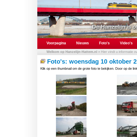
Voorpagina
Nieuws
Foto's
Video's
Welkom op Hanzelijn-Hattem.nl
» Hier vindt u informatie 
Foto's: woensdag 10 oktober 
Klik op een thumbnail om de grote foto te bekijken. Door op de link