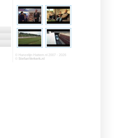
© Hanzelijn-Hattem.nl 2007 - 2026
©
StefanVerkerk.nl