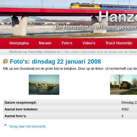
Voorpagina
Nieuws
Foto's
Video's
Tracé Hanzelijn
Welkom op Hanzelijn-Hattem.nl
» Hier vindt u informatie over de bouw van de Hanzel
Foto's: dinsdag 22 januari 2008
Klik op een thumbnail om de grote foto te bekijken. Door op de linker- of rechterhelft van de
Datum toegevoegd:
Dinsdag 2
Aantal keer bekeken:
4362
Aantal foto's:
3
Terug naar het overzicht.