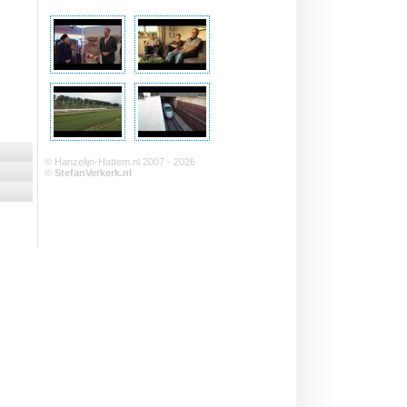
© Hanzelijn-Hattem.nl 2007 - 2026
©
StefanVerkerk.nl