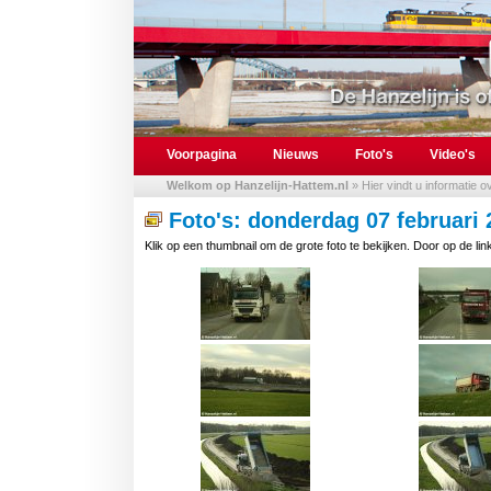
Voorpagina
Nieuws
Foto's
Video's
Welkom op Hanzelijn-Hattem.nl
» Hier vindt u informatie 
Foto's: donderdag 07 februari 
Klik op een thumbnail om de grote foto te bekijken. Door op de link