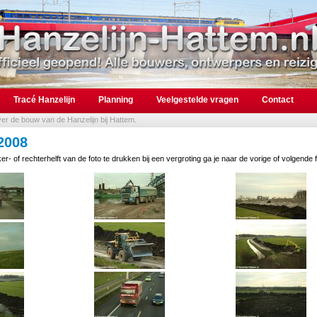
Tracé Hanzelijn
Planning
Veelgestelde vragen
Contact
over de bouw van de Hanzelijn bij Hattem.
2008
er- of rechterhelft van de foto te drukken bij een vergroting ga je naar de vorige of volgende f