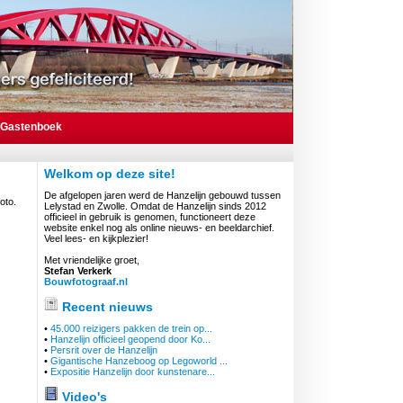
Gastenboek
Welkom op deze site!
De afgelopen jaren werd de Hanzelijn gebouwd tussen
oto.
Lelystad en Zwolle. Omdat de Hanzelijn sinds 2012
officieel in gebruik is genomen, functioneert deze
website enkel nog als online nieuws- en beeldarchief.
Veel lees- en kijkplezier!
Met vriendelijke groet,
Stefan Verkerk
Bouwfotograaf.nl
Recent nieuws
•
45.000 reizigers pakken de trein op...
•
Hanzelijn officieel geopend door Ko...
•
Persrit over de Hanzelijn
•
Gigantische Hanzeboog op Legoworld ...
•
Expositie Hanzelijn door kunstenare...
Video's