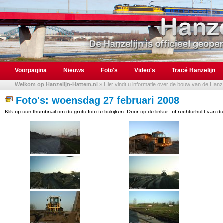
Voorpagina
Nieuws
Foto's
Video's
Tracé Hanzelijn
Welkom op Hanzelijn-Hattem.nl
» Hier vindt u informatie over de bouw van de Hanzel
Foto's: woensdag 27 februari 2008
Klik op een thumbnail om de grote foto te bekijken. Door op de linker- of rechterhelft van de