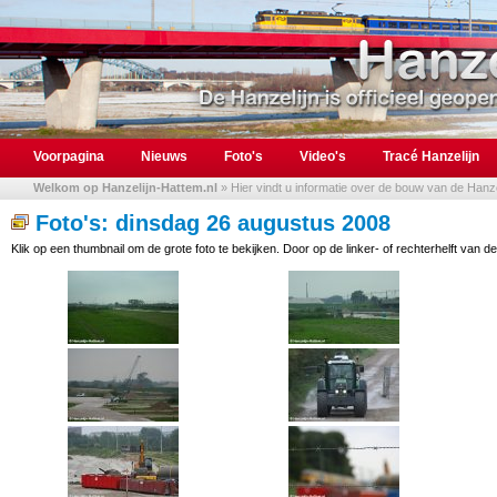
Voorpagina
Nieuws
Foto's
Video's
Tracé Hanzelijn
Welkom op Hanzelijn-Hattem.nl
» Hier vindt u informatie over de bouw van de Hanzel
Foto's: dinsdag 26 augustus 2008
Klik op een thumbnail om de grote foto te bekijken. Door op de linker- of rechterhelft van de