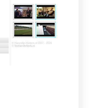
© Hanzelijn-Hattem.nl 2007 - 2026
©
StefanVerkerk.nl