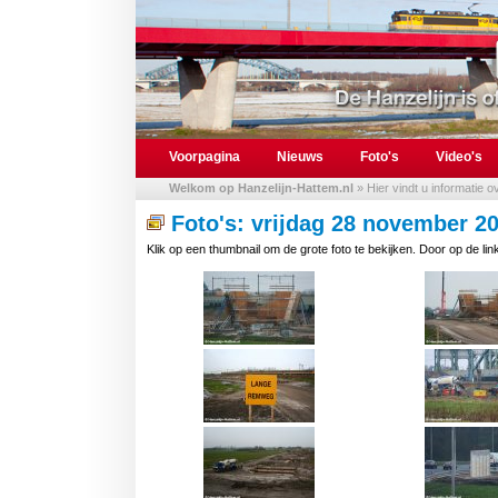
Voorpagina
Nieuws
Foto's
Video's
Welkom op Hanzelijn-Hattem.nl
» Hier vindt u informatie 
Foto's: vrijdag 28 november 2
Klik op een thumbnail om de grote foto te bekijken. Door op de link