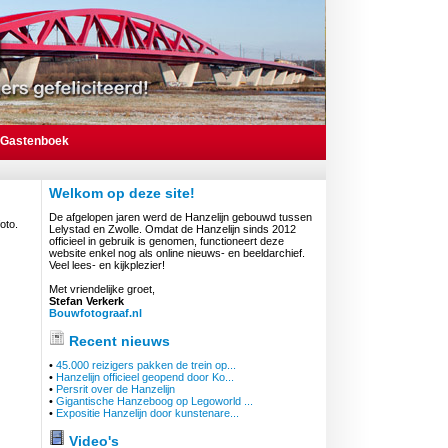
Gastenboek
Welkom op deze site!
De afgelopen jaren werd de Hanzelijn gebouwd tussen
oto.
Lelystad en Zwolle. Omdat de Hanzelijn sinds 2012
officieel in gebruik is genomen, functioneert deze
website enkel nog als online nieuws- en beeldarchief.
Veel lees- en kijkplezier!
Met vriendelijke groet,
Stefan Verkerk
Bouwfotograaf.nl
Recent nieuws
•
45.000 reizigers pakken de trein op...
•
Hanzelijn officieel geopend door Ko...
•
Persrit over de Hanzelijn
•
Gigantische Hanzeboog op Legoworld ...
•
Expositie Hanzelijn door kunstenare...
Video's