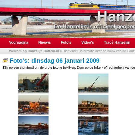
Voorpagina
Nieuws
Foto's
Video's
Tracé Hanzelijn
Welkom op Hanzelijn-Hattem.nl
» Hier vindt u informatie over de bouw van de Hanzel
Foto's: dinsdag 06 januari 2009
Klik op een thumbnail om de grote foto te bekijken. Door op de linker- of rechterhelft van de