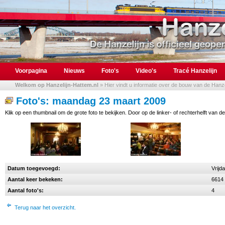
Voorpagina
Nieuws
Foto's
Video's
Tracé Hanzelijn
Welkom op Hanzelijn-Hattem.nl
» Hier vindt u informatie over de bouw van de Hanzel
Foto's: maandag 23 maart 2009
Klik op een thumbnail om de grote foto te bekijken. Door op de linker- of rechterhelft van de
Datum toegevoegd:
Vrijd
Aantal keer bekeken:
6614
Aantal foto's:
4
Terug naar het overzicht.