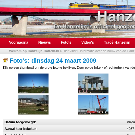
Voorpagina
Nieuws
Foto's
Video's
Tracé Hanzelijn
Welkom op Hanzelijn-Hattem.nl
» Hier vindt u informatie over de bouw van de Hanzel
Foto's: dinsdag 24 maart 2009
Klik op een thumbnail om de grote foto te bekijken. Door op de linker- of rechterhelft van de
Datum toegevoegd:
Vrijd
Aantal keer bekeken:
4087