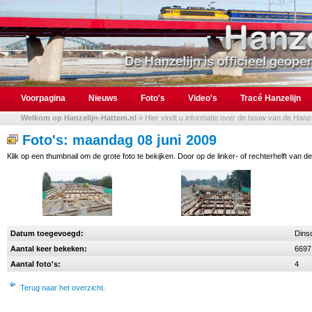
Voorpagina
Nieuws
Foto's
Video's
Tracé Hanzelijn
Welkom op Hanzelijn-Hattem.nl
» Hier vindt u informatie over de bouw van de Hanzel
Foto's: maandag 08 juni 2009
Klik op een thumbnail om de grote foto te bekijken. Door op de linker- of rechterhelft van de
Datum toegevoegd:
Dins
Aantal keer bekeken:
6697
Aantal foto's:
4
Terug naar het overzicht.