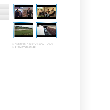
© Hanzelijn-Hattem.nl 2007 - 2026
©
StefanVerkerk.nl