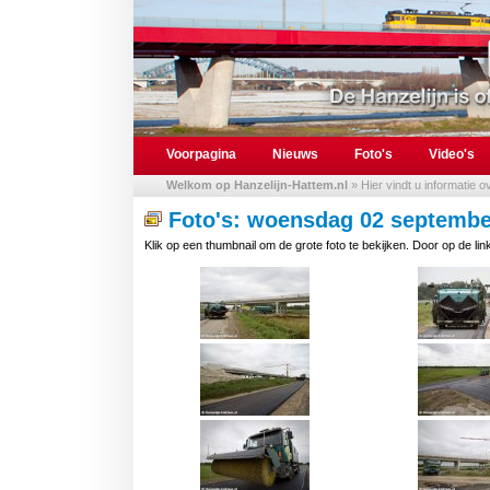
Voorpagina
Nieuws
Foto's
Video's
Welkom op Hanzelijn-Hattem.nl
» Hier vindt u informatie 
Foto's: woensdag 02 septembe
Klik op een thumbnail om de grote foto te bekijken. Door op de link