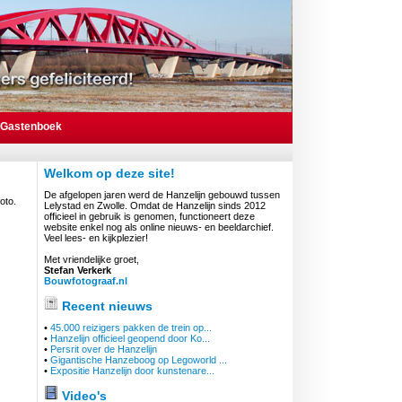
Gastenboek
Welkom op deze site!
De afgelopen jaren werd de Hanzelijn gebouwd tussen
oto.
Lelystad en Zwolle. Omdat de Hanzelijn sinds 2012
officieel in gebruik is genomen, functioneert deze
website enkel nog als online nieuws- en beeldarchief.
Veel lees- en kijkplezier!
Met vriendelijke groet,
Stefan Verkerk
Bouwfotograaf.nl
Recent nieuws
•
45.000 reizigers pakken de trein op...
•
Hanzelijn officieel geopend door Ko...
•
Persrit over de Hanzelijn
•
Gigantische Hanzeboog op Legoworld ...
•
Expositie Hanzelijn door kunstenare...
Video's