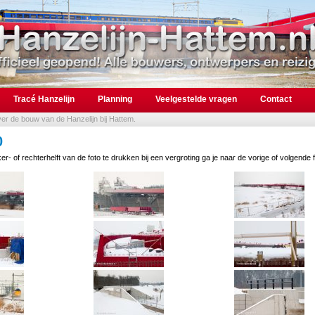
Tracé Hanzelijn
Planning
Veelgestelde vragen
Contact
over de bouw van de Hanzelijn bij Hattem.
0
er- of rechterhelft van de foto te drukken bij een vergroting ga je naar de vorige of volgende f