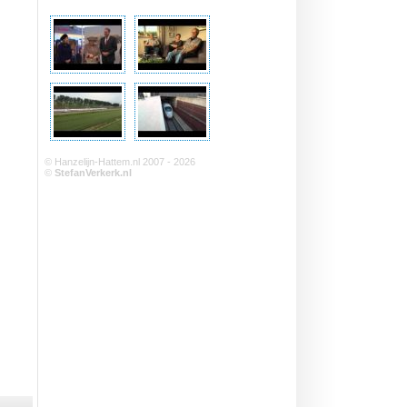
© Hanzelijn-Hattem.nl 2007 - 2026
©
StefanVerkerk.nl