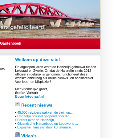
Gastenboek
Welkom op deze site!
De afgelopen jaren werd de Hanzelijn gebouwd tussen
oto.
Lelystad en Zwolle. Omdat de Hanzelijn sinds 2012
officieel in gebruik is genomen, functioneert deze
website enkel nog als online nieuws- en beeldarchief.
Veel lees- en kijkplezier!
Met vriendelijke groet,
Stefan Verkerk
Bouwfotograaf.nl
Recent nieuws
•
45.000 reizigers pakken de trein op...
•
Hanzelijn officieel geopend door Ko...
•
Persrit over de Hanzelijn
•
Gigantische Hanzeboog op Legoworld ...
•
Expositie Hanzelijn door kunstenare...
Video's