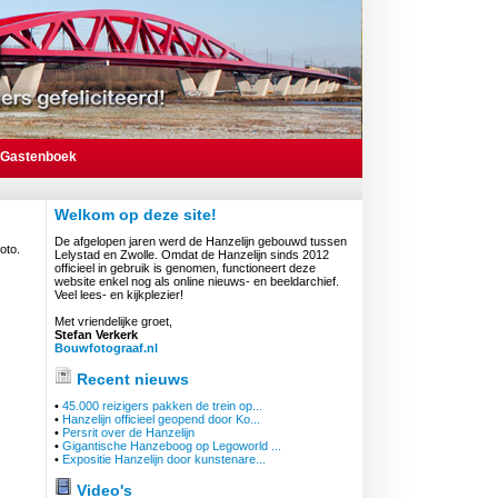
Gastenboek
Welkom op deze site!
De afgelopen jaren werd de Hanzelijn gebouwd tussen
oto.
Lelystad en Zwolle. Omdat de Hanzelijn sinds 2012
officieel in gebruik is genomen, functioneert deze
website enkel nog als online nieuws- en beeldarchief.
Veel lees- en kijkplezier!
Met vriendelijke groet,
Stefan Verkerk
Bouwfotograaf.nl
Recent nieuws
•
45.000 reizigers pakken de trein op...
•
Hanzelijn officieel geopend door Ko...
•
Persrit over de Hanzelijn
•
Gigantische Hanzeboog op Legoworld ...
•
Expositie Hanzelijn door kunstenare...
Video's