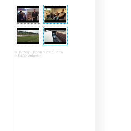
© Hanzelijn-Hattem.nl 2007 - 2026
©
StefanVerkerk.nl