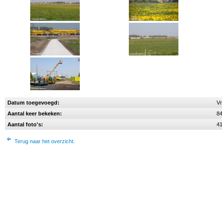
Datum toegevoegd:
Vr
Aantal keer bekeken:
8
Aantal foto's:
4
Terug naar het overzicht.