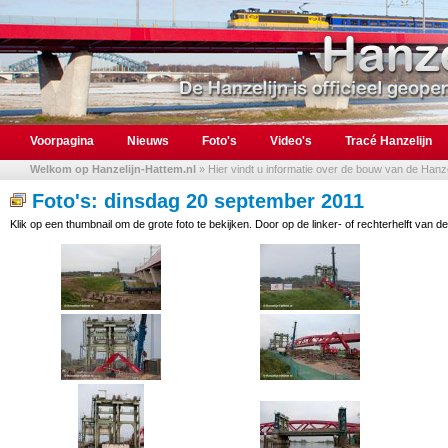
Voorpagina
Nieuws
Foto's
Video's
Tracé Hanzelijn
Welkom op Hanzelijn-Hattem.nl
» Hier vindt u informatie over de bouw van de Hanzel
Foto's: dinsdag 20 september 2011
Klik op een thumbnail om de grote foto te bekijken. Door op de linker- of rechterhelft van de