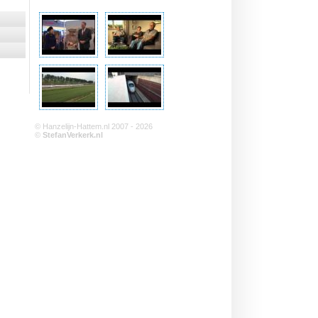
© Hanzelijn-Hattem.nl 2007 - 2026
©
StefanVerkerk.nl