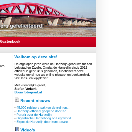
Gastenboek
Welkom op deze site!
De afgelopen jaren werd de Hanzelijn gebouwd tussen
oto.
Lelystad en Zwolle. Omdat de Hanzelijn sinds 2012
officieel in gebruik is genomen, functioneert deze
website enkel nog als online nieuws- en beeldarchief.
Veel lees- en kijkplezier!
Met vriendelijke groet,
Stefan Verkerk
Bouwfotograaf.nl
Recent nieuws
•
45.000 reizigers pakken de trein op...
•
Hanzelijn officieel geopend door Ko...
•
Persrit over de Hanzelijn
•
Gigantische Hanzeboog op Legoworld ...
•
Expositie Hanzelijn door kunstenare...
Video's