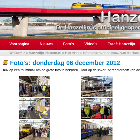
Voorpagina
Nieuws
Foto's
Video's
Tracé Hanzelijn
Welkom op Hanzelijn-Hattem.nl
» Hier vindt u informatie over de bouw van de Hanzel
Foto's: donderdag 06 december 2012
Klik op een thumbnail om de grote foto te bekijken. Door op de linker- of rechterhelft van de