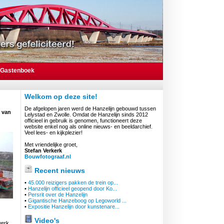
Gastenboek
Welkom op deze site!
De afgelopen jaren werd de Hanzelijn gebouwd tussen
 van
Lelystad en Zwolle. Omdat de Hanzelijn sinds 2012
officieel in gebruik is genomen, functioneert deze
website enkel nog als online nieuws- en beeldarchief.
Veel lees- en kijkplezier!
Met vriendelijke groet,
Stefan Verkerk
Bouwfotograaf.nl
Recent nieuws
•
45.000 reizigers pakken de trein op...
•
Hanzelijn officieel geopend door Ko...
•
Persrit over de Hanzelijn
•
Gigantische Hanzeboog op Legoworld ...
•
Expositie Hanzelijn door kunstenare...
Video's
werk