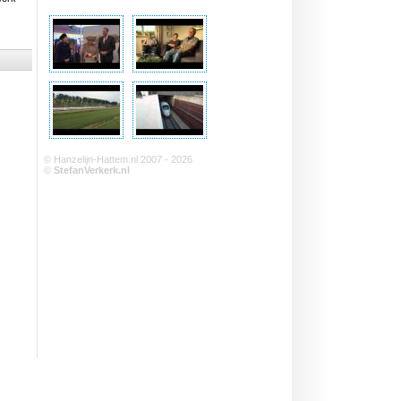
© Hanzelijn-Hattem.nl 2007 - 2026
©
StefanVerkerk.nl