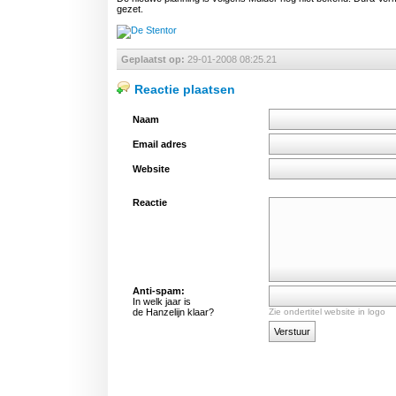
gezet.
Geplaatst op:
29-01-2008 08:25.21
Reactie plaatsen
Naam
Email adres
Website
Reactie
Anti-spam:
In welk jaar is
de Hanzelijn klaar?
Zie ondertitel website in logo