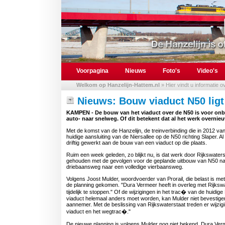
Voorpagina
Nieuws
Foto's
Video's
Welkom op Hanzelijn-Hattem.nl
» Hier vindt u informatie 
Nieuws: Bouw viaduct N50 ligt 
KAMPEN - De bouw van het viaduct over de N50 is voor onbe
auto- naar snelweg. Of dit betekent dat al het werk overnieuw
Met de komst van de Hanzelijn, de treinverbinding die in 2012 va
huidige aansluiting van de Niersallee op de N50 richting Slaper
driftig gewerkt aan de bouw van een viaduct op die plaats.
Ruim een week geleden, zo blijkt nu, is dat werk door Rijkswatersta
gehouden met de gevolgen voor de geplande uitbouw van N50 naar 
driebaansweg naar een volledige vierbaansweg.
Volgens Joost Mulder, woordvoerder van Prorail, die belast is met
de planning gekomen. "Dura Vermeer heeft in overleg met Rijkswat
tijdelijk te stoppen." Of de wijzigingen in het trac� van de huidig
viaduct helemaal anders moet worden, kan Mulder niet bevestig
aannemer. Met de beslissing van Rijkswaterstaat treden er wijzig
viaduct en het wegtrac�."
De nieuwe planning is volgens Mulder nog niet bekend. Dura Verm