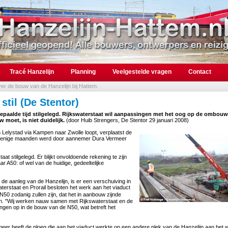
Tracé Hanzelijn
Planning
Veelgestelde vragen
Contact
over de bouw van de Hanzelijn bij Hattem.
stil (De Stentor)
paalde tijd stilgelegd. Rijkswaterstaat wil aanpassingen met het oog op de ombouw
 moet, is niet duidelijk.
(door Huib Strengers, De Stentor 29 januari 2008)
n Lelystad via Kampen naar Zwolle loopt, verplaatst de
. Al enige maanden werd door aannemer Dura Vermeer
at stilgelegd. Er blijkt onvoldoende rekening te zijn
A50: of wel van de huidige, gedeeltelijke
 de aanleg van de Hanzelijn, is er een verschuiving in
erstaat en Prorail besloten het werk aan het viaduct
e N50 zodanig zullen zijn, dat het in aanbouw zijnde
en. "Wij werken nauw samen met Rijkswaterstaat en de
ingen op in de bouw van de N50, wat betreft het
eer heeft de ploeg die aan het viaduct werkte op een andere plek van de Hanzelijn aan het 