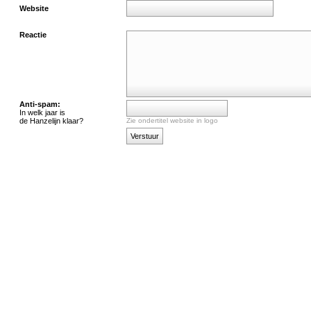
Website
Reactie
Anti-spam:
In welk jaar is
de Hanzelijn klaar?
Zie ondertitel website in logo