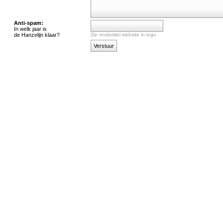
Anti-spam:
In welk jaar is
de Hanzelijn klaar?
Zie ondertitel website in logo