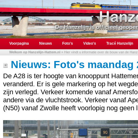
Voorpagina
Nieuws
Foto's
Video's
Tracé Hanzelijn
Welkom op Hanzelijn-Hattem.nl
» Hier vindt u informatie over de bouw van de Hanzel
Nieuws: Foto's maandag 
De A28 is ter hoogte van knooppunt Hatteme
veranderd. Er is gele markering op het wegde
zijn verlegd. Verkeer komende vanaf Amersfo
andere via de vluchtstrook. Verkeer vanaf Ap
(N50) vanaf Zwolle heeft voorlopig nog geen