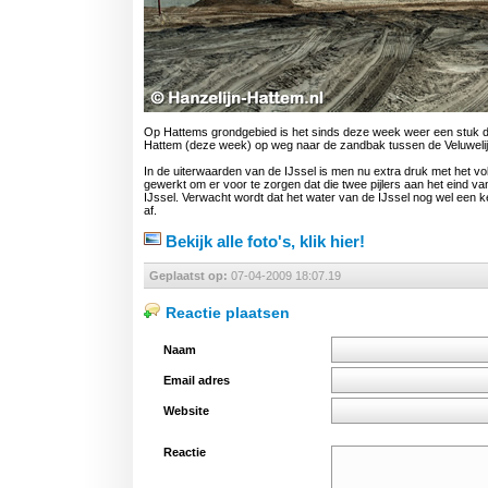
Op Hattems grondgebied is het sinds deze week weer een stuk dr
Hattem (deze week) op weg naar de zandbak tussen de Veluwelij
In de uiterwaarden van de IJssel is men nu extra druk met het volt
gewerkt om er voor te zorgen dat die twee pijlers aan het eind v
IJssel. Verwacht wordt dat het water van de IJssel nog wel een 
af.
Bekijk alle foto's, klik hier!
Geplaatst op:
07-04-2009 18:07.19
Reactie plaatsen
Naam
Email adres
Website
Reactie