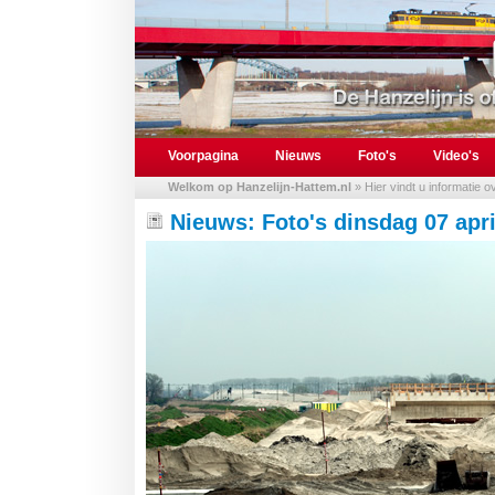
Voorpagina
Nieuws
Foto's
Video's
Welkom op Hanzelijn-Hattem.nl
» Hier vindt u informatie 
Nieuws: Foto's dinsdag 07 apri