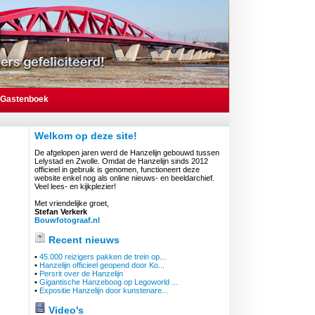
Gastenboek
Welkom op deze site!
De afgelopen jaren werd de Hanzelijn gebouwd tussen
Lelystad en Zwolle. Omdat de Hanzelijn sinds 2012
officieel in gebruik is genomen, functioneert deze
website enkel nog als online nieuws- en beeldarchief.
Veel lees- en kijkplezier!
Met vriendelijke groet,
Stefan Verkerk
Bouwfotograaf.nl
Recent nieuws
•
45.000 reizigers pakken de trein op...
•
Hanzelijn officieel geopend door Ko...
•
Persrit over de Hanzelijn
•
Gigantische Hanzeboog op Legoworld ...
•
Expositie Hanzelijn door kunstenare...
Video's