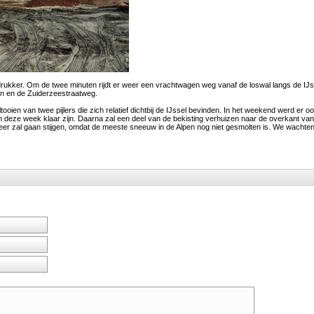
ukker. Om de twee minuten rijdt er weer een vrachtwagen weg vanaf de loswal langs de IJs
n en de Zuiderzeestraatweg.
ooien van twee pijlers die zich relatief dichtbij de IJssel bevinden. In het weekend werd er o
an deze week klaar zijn. Daarna zal een deel van de bekisting verhuizen naar de overkant va
keer zal gaan stijgen, omdat de meeste sneeuw in de Alpen nog niet gesmolten is. We wachten