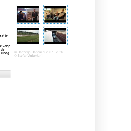
sel te
ok volop
n de
© Hanzelijn-Hattem.nl 2007 - 2026
 rustig
©
StefanVerkerk.nl