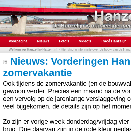
Voorpagina
Nieuws
Foto's
Video's
Tracé Hanzelijn
Welkom op Hanzelijn-Hattem.nl
» Hier vindt u informatie over de bouw van de Hanzel
Nieuws: Vorderingen Hanz
zomervakantie
Ook tijdens de zomervakantie (en de bouwva
gewoon verder. Precies een maand na de vori
een vervolg op de jarenlange verslaggeving op d
veel bijgekomen, de details zijn op het momen
Zo zijn er vorige week donderdag/vrijdag vie
brug. Drie daarvan zijn in de rode kleur geplaa