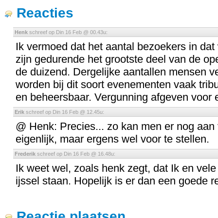
Reacties
Henk
schreef op Din 16 Feb @ 00.43u:
Ik vermoed dat het aantal bezoekers in da
zijn gedurende het grootste deel van de op
de duizend. Dergelijke aantallen mensen ve
worden bij dit soort evenementen vaak tri
en beheersbaar. Vergunning afgeven voor e
Erik
schreef op Din 16 Feb @ 12.45u:
@ Henk: Precies... zo kan men er nog aan 
eigenlijk, maar ergens wel voor te stellen.
Frederik
schreef op Din 16 Feb @ 16.48u:
Ik weet wel, zoals henk zegt, dat Ik en ve
ijssel staan. Hopelijk is er dan een goede r
Reactie plaatsen