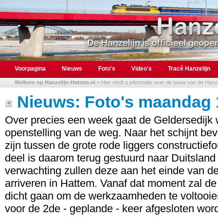
Voorpagina
Nieuws
Foto's
Video's
Tracé Hanzelijn
Welkom op Hanzelijn-Hattem.nl
» Hier vindt u informatie over de bouw van de Hanzel
Nieuws: Foto's maandag 1
Over precies een week gaat de Geldersedijk 
openstelling van de weg. Naar het schijnt bev
zijn tussen de grote rode liggers constructie
deel is daarom terug gestuurd naar Duitslan
verwachting zullen deze aan het einde van d
arriveren in Hattem. Vanaf dat moment zal d
dicht gaan om de werkzaamheden te voltooien.
voor de 2de - geplande - keer afgesloten wor