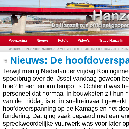
Voorpagina
Nieuws
Foto's
Video's
Tracé Hanzelijn
Welkom op Hanzelijn-Hattem.nl
» Hier vindt u informatie over de bouw van de Hanzel
Nieuws: De hoofdoverspan
Terwijl menig Nederlander vrijdag Koninginn
spoorbrug over de IJssel vandaag gewoon b
hoe? In een enorm tempo! 's Ochtend was het 
personeel dat normaal in bouwketen zit hun 
van de middag is er in sneltreinvaart gewerkt
hoofdoverspanning op de Kamags en het door 
fundering. Dat ging vaak gepaard met een e
spreekwoordelijke vuurwerk was voor later o