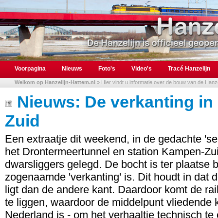
Voorpagina
Nieuws
Foto's
Video's
Tracé Hanzelijn
Welkom op Hanzelijn-Hattem.nl
» Hier vindt u informatie over de bouw van de Hanzel
Nieuws: De verkanting in
Zuid
Een extraatje dit weekend, in de gedachte 'se
het Drontermeertunnel en station Kampen-Zui
dwarsliggers gelegd. De bocht is ter plaatse 
zogenaamde 'verkanting' is. Dit houdt in dat 
ligt dan de andere kant. Daardoor komt de rail
te liggen, waardoor de middelpunt vliedende
Nederland is - om het verhaaltje technisch t