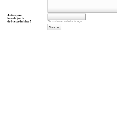
Anti-spam:
In welk jaar is
de Hanzelijn klaar?
Zie ondertitel website in logo