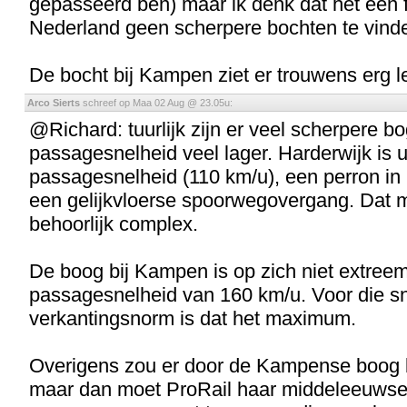
gepasseerd ben) maar ik denk dat het een fab
Nederland geen scherpere bochten te vinde
De bocht bij Kampen ziet er trouwens erg le
Arco Sierts
schreef op Maa 02 Aug @ 23.05u:
@Richard: tuurlijk zijn er veel scherpere b
passagesnelheid veel lager. Harderwijk is
passagesnelheid (110 km/u), een perron in
een gelijkvloerse spoorwegovergang. Dat 
behoorlijk complex.
De boog bij Kampen is op zich niet extree
passagesnelheid van 160 km/u. Voor die s
verkantingsnorm is dat het maximum.
Overigens zou er door de Kampense boog 
maar dan moet ProRail haar middeleeuwse 