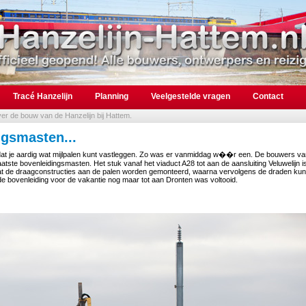
Tracé Hanzelijn
Planning
Veelgestelde vragen
Contact
over de bouw van de Hanzelijn bij Hattem.
ngsmasten...
s dat je aardig wat mijlpalen kunt vastleggen. Zo was er vanmiddag w��r een. De bouwers va
ste bovenleidingsmasten. Het stuk vanaf het viaduct A28 tot aan de aansluiting Veluwelijn i
at de draagconstructies aan de palen worden gemonteerd, waarna vervolgens de draden ku
 bovenleiding voor de vakantie nog maar tot aan Dronten was voltooid.