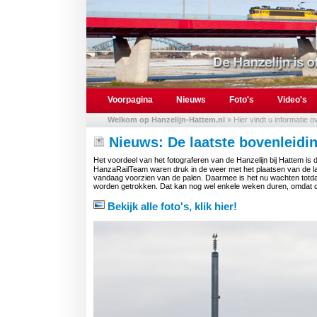
Voorpagina
Nieuws
Foto's
Video's
Welkom op Hanzelijn-Hattem.nl
» Hier vindt u informatie 
Nieuws: De laatste bovenleidi
Het voordeel van het fotograferen van de Hanzelijn bij Hattem i
HanzaRailTeam waren druk in de weer met het plaatsen van de laat
vandaag voorzien van de palen. Daarmee is het nu wachten totd
worden getrokken. Dat kan nog wel enkele weken duren, omdat de
Bekijk alle foto's, klik hier!