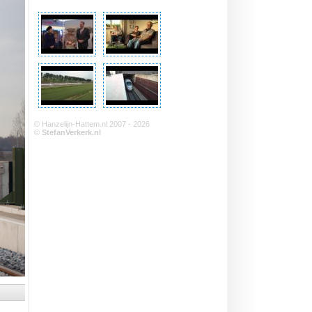
© Hanzelijn-Hattem.nl 2007 - 2026
©
StefanVerkerk.nl