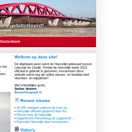
Gastenboek
Welkom op deze site!
De afgelopen jaren werd de Hanzelijn gebouwd tussen
n het
Lelystad en Zwolle. Omdat de Hanzelijn sinds 2012
s
officieel in gebruik is genomen, functioneert deze
nnen
website enkel nog als online nieuws- en beeldarchief.
Veel lees- en kijkplezier!
Met vriendelijke groet,
Stefan Verkerk
Bouwfotograaf.nl
Recent nieuws
•
45.000 reizigers pakken de trein op...
•
Hanzelijn officieel geopend door Ko...
•
Persrit over de Hanzelijn
•
Gigantische Hanzeboog op Legoworld ...
•
Expositie Hanzelijn door kunstenare...
Video's