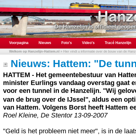
Voorpagina
Nieuws
Foto's
Video's
Tracé Hanzelijn
Welkom op Hanzelijn-Hattem.nl
» Hier vindt u informatie over de bouw van de Hanzel
Nieuws: Hattem: "De tunn
HATTEM - Het gemeentebestuur van Hattem 
minister Eurlings vandaag overstag gaat e
voor een tunnel in de Hanzelijn. "Wij gelove
van de brug over de IJssel", aldus een o
van Hattem. Volgens Borst heeft Hattem ee
Roel Kleine, De Stentor 13-09-2007
"Geld is het probleem niet meer", is in de laa