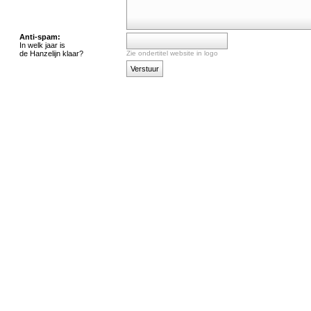
Anti-spam:
In welk jaar is
de Hanzelijn klaar?
Zie ondertitel website in logo