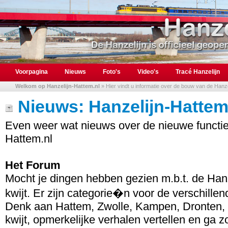
Voorpagina
Nieuws
Foto's
Video's
Tracé Hanzelijn
Welkom op Hanzelijn-Hattem.nl
» Hier vindt u informatie over de bouw van de Hanzel
Nieuws: Hanzelijn-Hattem
Even weer wat nieuws over de nieuwe functies
Hattem.nl
Het Forum
Mocht je dingen hebben gezien m.b.t. de Hanz
kwijt. Er zijn categorie�n voor de verschille
Denk aan Hattem, Zwolle, Kampen, Dronten, L
kwijt, opmerkelijke verhalen vertellen en ga z