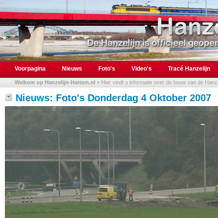
Voorpagina
Nieuws
Foto's
Video's
Tracé Hanzelijn
Welkom op Hanzelijn-Hattem.nl
» Hier vindt u informatie over de bouw van de Hanzel
Nieuws: Foto's Donderdag 4 Oktober 2007