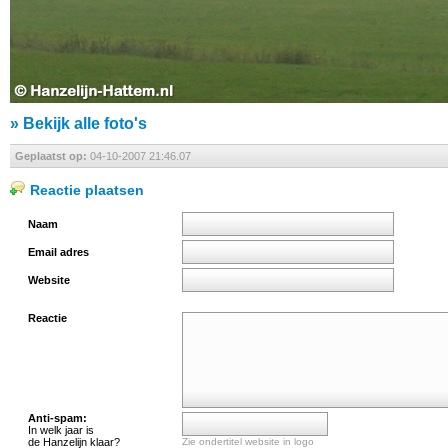
» Bekijk alle foto's
Geplaatst op:
04-10-2007 21:46.07
Reactie plaatsen
Naam
Email adres
Website
Reactie
Anti-spam:
In welk jaar is
de Hanzelijn klaar?
Zie ondertitel website in logo