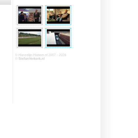
© Hanzelijn-Hattem.nl 2007 - 2026
©
StefanVerkerk.nl