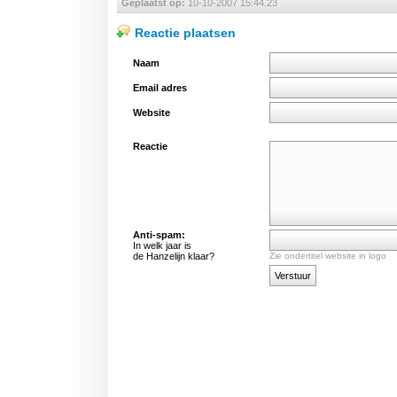
Geplaatst op:
10-10-2007 15:44.23
Reactie plaatsen
Naam
Email adres
Website
Reactie
Anti-spam:
In welk jaar is
de Hanzelijn klaar?
Zie ondertitel website in logo