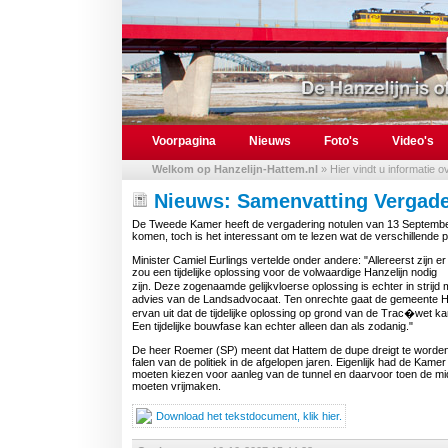
Voorpagina
Nieuws
Foto's
Video's
Welkom op Hanzelijn-Hattem.nl
» Hier vindt u informatie 
Nieuws: Samenvatting Vergad
De Tweede Kamer heeft de vergadering notulen van 13 September v
komen, toch is het interessant om te lezen wat de verschillende 
Minister Camiel Eurlings vertelde onder andere: "Allereerst zijn e
zou een tijdelijke oplossing voor de volwaardige Hanzelijn nodig
zijn. Deze zogenaamde gelijkvloerse oplossing is echter in stri
advies van de Landsadvocaat. Ten onrechte gaat de gemeente 
ervan uit dat de tijdelijke oplossing op grond van de Trac�wet k
Een tijdelijke bouwfase kan echter alleen dan als zodanig."
De heer Roemer (SP) meent dat Hattem de dupe dreigt te worden
falen van de politiek in de afgelopen jaren. Eigenlijk had de Kamer
moeten kiezen voor aanleg van de tunnel en daarvoor toen de mi
moeten vrijmaken.
Download het tekstdocument, klik hier.