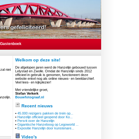
Gastenboek
Welkom op deze site!
De afgelopen jaren werd de Hanzelijn gebouwd tussen
zal niet
Lelystad en Zwolle. Omdat de Hanzelijn sinds 2012
officieel in gebruik is genomen, functioneert deze
website enkel nog als online nieuws- en beeldarchief.
Veel lees- en kijkplezier!
Met vriendelijke groet,
Stefan Verkerk
nzelijn.
Bouwfotograaf.nl
Recent nieuws
•
45.000 reizigers pakken de trein op...
•
Hanzelijn officieel geopend door Ko...
•
Persrit over de Hanzelijn
•
Gigantische Hanzeboog op Legoworld ...
•
Expositie Hanzelijn door kunstenare...
Video's