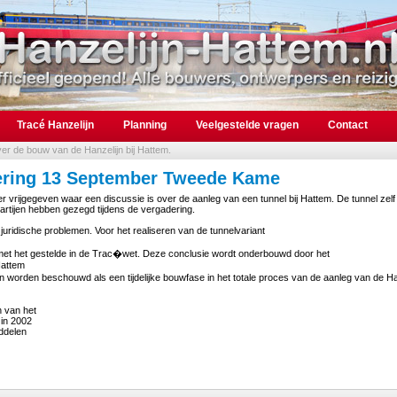
Tracé Hanzelijn
Planning
Veelgestelde vragen
Contact
over de bouw van de Hanzelijn bij Hattem.
ering 13 September Tweede Kame
rijgegeven waar een discussie is over de aanleg van een tunnel bij Hattem. De tunnel zelf 
partijen hebben gezegd tijdens de vergadering.
r juridische problemen. Voor het realiseren van de tunnelvariant
jd met het gestelde in de Trac�wet. Deze conclusie wordt onderbouwd door het
Hattem
an worden beschouwd als een tijdelijke bouwfase in het totale proces van de aanleg van de Ha
 van het
 in 2002
ddelen