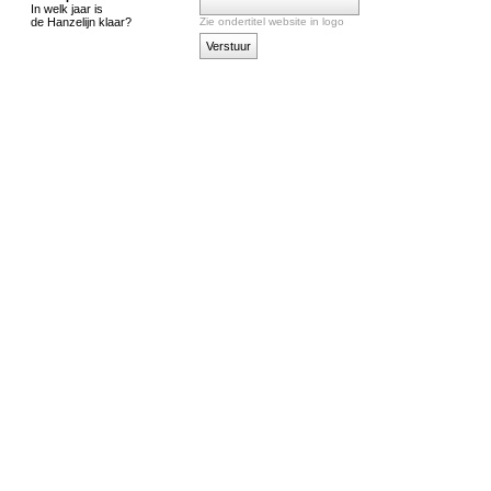
In welk jaar is
de Hanzelijn klaar?
Zie ondertitel website in logo