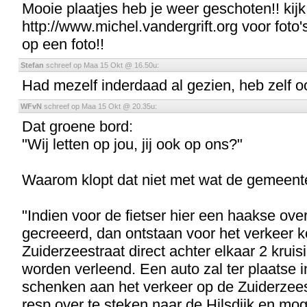
Mooie plaatjes heb je weer geschoten!! kij
http://www.michel.vandergrift.org voor foto's
op een foto!!
Stefan
schreef op Maa 15 Okt @ 16.50u:
Had mezelf inderdaad al gezien, heb zelf o
WFvN
schreef op Maa 15 Okt @ 20.35u:
Dat groene bord:
"Wij letten op jou, jij ook op ons?"
Waarom klopt dat niet met wat de gemeent
"Indien voor de fietser hier een haakse ove
gecreeerd, dan ontstaan voor het verkeer 
Zuiderzeestraat direct achter elkaar 2 kru
worden verleend. Een auto zal ter plaatse i
schenken aan het verkeer op de Zuiderzee
resp over te steken naar de Hilsdijk en moge