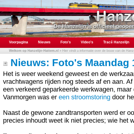
Voorpagina
Nieuws
Foto's
Video's
Tracé Hanzelijn
Welkom op Hanzelijn-Hattem.nl
» Hier vindt u informatie over de bouw van de Hanzel
Nieuws: Foto's Maandag 
Het is weer weekend geweest en de werkza
vrachtwagens rijden nog steeds af en aan. Af
een verkeerd geparkeerde werkwagen, maar da
Vanmorgen was er
een stroomstoring
door het
Naast de gewone zandtransporten werd er ook
precies inhoudt weet ik niet precies; wie het