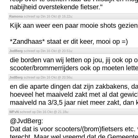
nabijheid overstekende fietser."
Ramona
schreef op Din 16 Okt @ 16.22u:
Kijk aan weer een paar mooie shots gezien b
*Zandhaas* staat er dit keer, mooi op =)
JvdBerg
schreef op Din 16 Okt @ 20.51u:
die borden van wij letten op jou, jij ook op 
scooter/brommerrijders ook op moeten let
JvdBerg
schreef op Din 16 Okt @ 20.56u:
en die aparte dingen dat zijn zakbakens, d
hoeveel het maaiveld zakt met al dat gewich
maaiveld na 3/3,5 jaar niet meer zakt, dan
WFvN
schreef op Din 16 Okt @ 21.18u:
@JvdBerg:
Dat dat is voor scooters/(brom)fietsers etc
terecht. Maar wel vreemd dat de Gemeente 