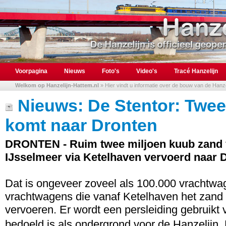
Voorpagina
Nieuws
Foto's
Video's
Tracé Hanzelijn
Welkom op Hanzelijn-Hattem.nl
» Hier vindt u informatie over de bouw van de Hanzel
Nieuws: De Stentor: Twee
komt naar Dronten
DRONTEN - Ruim twee miljoen kuub zand v
IJsselmeer via Ketelhaven vervoerd naar 
Dat is ongeveer zoveel als 100.000 vrachtwag
vrachtwagens die vanaf Ketelhaven het zand 
vervoeren. Er wordt een persleiding gebruikt
bedoeld is als ondergrond voor de Hanzelijn.