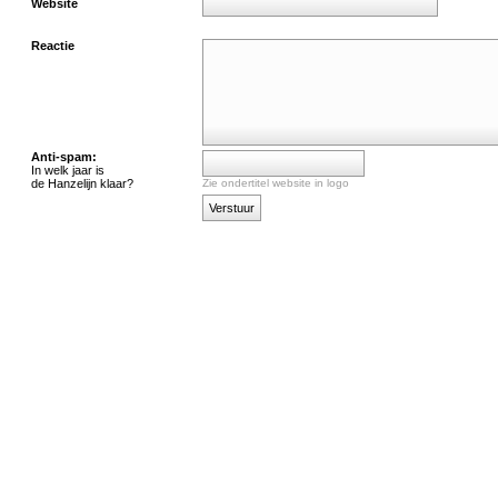
Website
Reactie
Anti-spam:
In welk jaar is
de Hanzelijn klaar?
Zie ondertitel website in logo