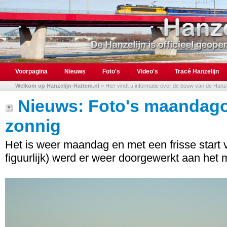
Voorpagina
Nieuws
Foto's
Video's
Tracé Hanzelijn
Welkom op Hanzelijn-Hattem.nl
» Hier vindt u informatie over de bouw van de Hanzel
Nieuws: Foto's maandagoc
zonnig
Het is weer maandag en met een frisse start v
figuurlijk) werd er weer doorgewerkt aan het