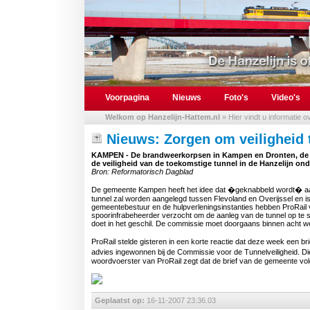
Voorpagina
Nieuws
Foto's
Video's
Welkom op Hanzelijn-Hattem.nl
» Hier vindt u informatie 
Nieuws: Zorgen om veiligheid 
KAMPEN - De brandweerkorpsen in Kampen en Dronten, de ve
de veiligheid van de toekomstige tunnel in de Hanzelijn ond
Bron: Reformatorisch Dagblad
De gemeente Kampen heeft het idee dat �geknabbeld wordt� aan de
tunnel zal worden aangelegd tussen Flevoland en Overijssel en is
gemeentebestuur en de hulpverleningsinstanties hebben ProRail ve
spoorinfrabeheerder verzocht om de aanleg van de tunnel op te s
doet in het geschil. De commissie moet doorgaans binnen acht we
ProRail stelde gisteren in een korte reactie dat deze week een b
advies ingewonnen bij de Commissie voor de Tunnelveiligheid. Di
woordvoerster van ProRail zegt dat de brief van de gemeente vo
Geplaatst op:
16-11-2007 23:36.03