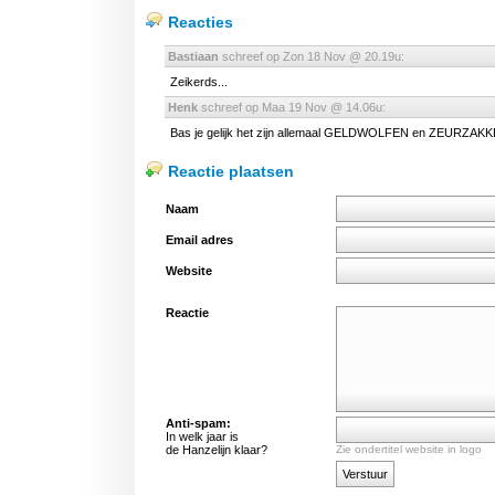
Reacties
Bastiaan
schreef op Zon 18 Nov @ 20.19u:
Zeikerds...
Henk
schreef op Maa 19 Nov @ 14.06u:
Bas je gelijk het zijn allemaal GELDWOLFEN en ZEURZAK
Reactie plaatsen
Naam
Email adres
Website
Reactie
Anti-spam:
In welk jaar is
de Hanzelijn klaar?
Zie ondertitel website in logo