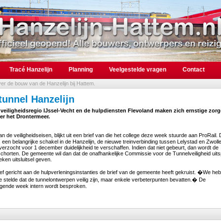
Tracé Hanzelijn
Planning
Veelgestelde vragen
Contact
over de bouw van de Hanzelijn bij Hattem.
tunnel Hanzelijn
iligheidsregio IJssel-Vecht en de hulpdiensten Flevoland maken zich ernstige zor
er het Drontermeer.
 veiligheidseisen, blijkt uit een brief van die het college deze week stuurde aan ProRail.
 een belangrijke schakel in de Hanzelijn, de nieuwe treinverbinding tussen Lelystad en Zwoll
rzocht voor 1 december duidelijkheid te verschaffen. Indien dat niet gebeurt, dan wordt de
chorten. De gemeente wil dan dat de onafhankelijke Commissie voor de Tunnelveiligheid uit
ken uitsluitsel geven.
rief gericht aan de hulpverleningsinstanties de brief van de gemeente heeft gekruist. �We heb
e stelde dat de tunnelontwerpen veilig zijn, maar enkele verbeterpunten bevatten.� De
lgende week intern wordt besproken.