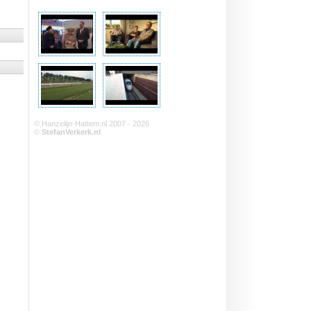
© Hanzelijn-Hattem.nl 2007 - 2026
©
StefanVerkerk.nl