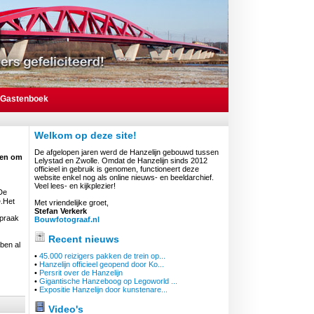
Gastenboek
Welkom op deze site!
De afgelopen jaren werd de Hanzelijn gebouwd tussen
gen om
Lelystad en Zwolle. Omdat de Hanzelijn sinds 2012
officieel in gebruik is genomen, functioneert deze
website enkel nog als online nieuws- en beeldarchief.
Veel lees- en kijkplezier!
 De
e.Het
Met vriendelijke groet,
Stefan Verkerk
spraak
Bouwfotograaf.nl
Recent nieuws
ben al
•
45.000 reizigers pakken de trein op...
•
Hanzelijn officieel geopend door Ko...
•
Persrit over de Hanzelijn
•
Gigantische Hanzeboog op Legoworld ...
•
Expositie Hanzelijn door kunstenare...
Video's