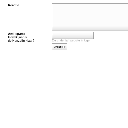
Reactie
Anti-spam:
In welk jaar is
de Hanzelijn klaar?
Zie ondertitel website in logo