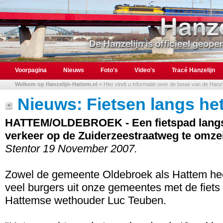
Voorpagina
Nieuws
Foto's
Video's
Tracé Hanzelijn
Welkom op Hanzelijn-Hattem.nl
» Hier vindt u informatie over de bouw van de Hanzel
Nieuws: Fietsen langs het
HATTEM/OLDEBROEK - Een fietspad langs 
verkeer op de Zuiderzeestraatweg te omzei
Stentor 19 November 2007.
Zowel de gemeente Oldebroek als Hattem heef
veel burgers uit onze gemeentes met de fiets o
Hattemse wethouder Luc Teuben.