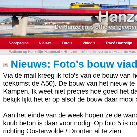
Voorpagina
Nieuws
Foto's
Video's
Tracé Hanzelijn
Welkom op Hanzelijn-Hattem.nl
» Hier vindt u informatie over de bouw van de Hanzel
Nieuws: Foto's bouw via
Via de mail kreeg ik foto's van de bouw van h
toekomst de A50). De bouw van het nieuw te 
Kampen. Ik weet niet precies hoe goed het daa
bekijk lijkt het er op alsof de bouw daar mooi
Aan het einde van de week hopen ze de wand 
kuub beton is daar voor nodig. Op foto 5 is 
richting Oosterwolde / Dronten al te zien.