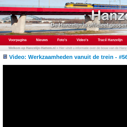
Voorpagina
Nieuws
Foto's
Video's
Tracé Hanzelijn
Welkom op Hanzelijn-Hattem.nl
» Hier vindt u informatie over de bouw van de Hanzel
Video: Werkzaamheden vanuit de trein - #5