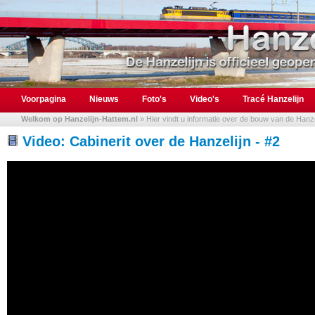
Voorpagina
Nieuws
Foto's
Video's
Tracé Hanzelijn
Welkom op Hanzelijn-Hattem.nl
» Hier vindt u informatie over de bouw van de Hanzel
Video: Cabinerit over de Hanzelijn - #2