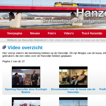
Voorpagina
Nieuws
Foto's
Video's
Tracé Hanzelijn
Welkom op Hanzelijn-Hattem.nl
» Hier vindt u informatie over de bouw van de Hanzel
Video overzicht
Hier vind je video's die betrekking hebben op de Hanzelijn. Dit zijn filmpjes van de bouw, 
gebruikers die een video over de Hanzelijn hebben geplaatst.
Pagina 1 van de 13
Opening Hanzelijn door Koningin
Documentaire over de bouw van de
ProRa
Beatrix
Hanzelijn