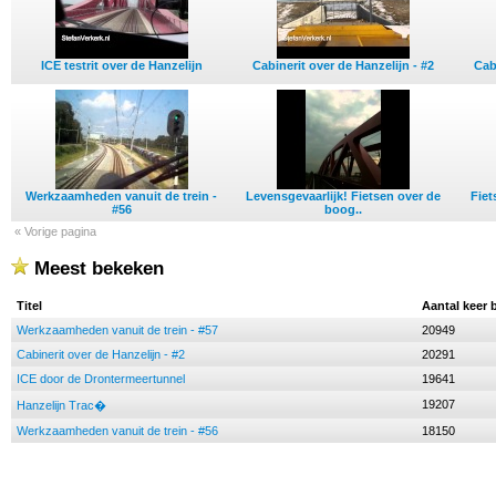
ICE testrit over de Hanzelijn
Cabinerit over de Hanzelijn - #2
Cab
Werkzaamheden vanuit de trein -
Levensgevaarlijk! Fietsen over de
Fiet
#56
boog..
« Vorige pagina
Meest bekeken
Titel
Aantal keer 
Werkzaamheden vanuit de trein - #57
20949
Cabinerit over de Hanzelijn - #2
20291
ICE door de Drontermeertunnel
19641
19207
Hanzelijn Trac�
Werkzaamheden vanuit de trein - #56
18150